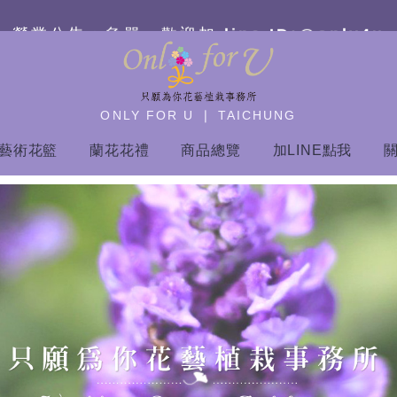
營業公告：急單－
歡迎加 line ID:@only4u
ONLY FOR U ❘ TAICHUNG
藝術花籃
蘭花花禮
商品總覽
加LINE點我