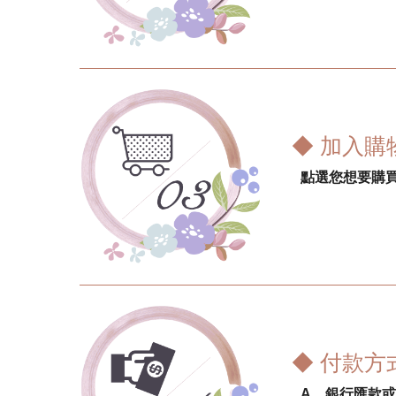
◆ 加入購
點選您想要購買
◆ 付款方
A、銀行匯款或 