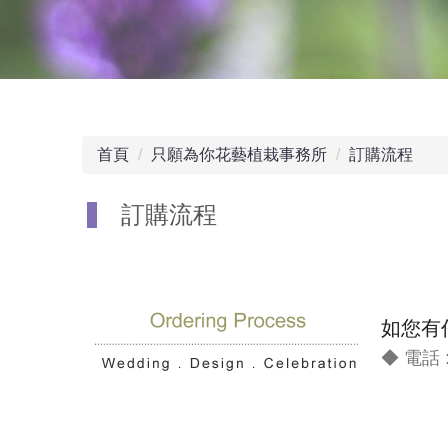
首頁
只願為你花藝植栽事務所
訂購流程
訂購流程
如您有
◆ 電話 :