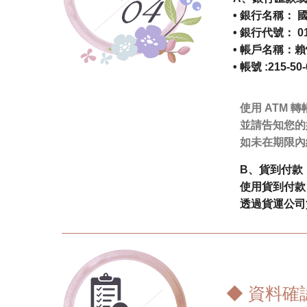
• 銀行名稱：
• 銀行代號： 0
• 帳戶名稱：
• 帳號 :215-50-
使用 ATM
並請告知您的
如未在期限內
B、貨到付款
使用貨到付款
透過貨運公司
◆ 資料確