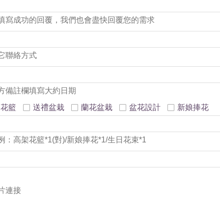
填寫成功的回覆，我們也會盡快回覆您的需求
它聯絡方式
方備註欄填寫大約日期
架花籃
送禮盆栽
蘭花盆栽
盆花設計
新娘捧花
高架花籃*1(對)/新娘捧花*1/生日花束*1
片連接