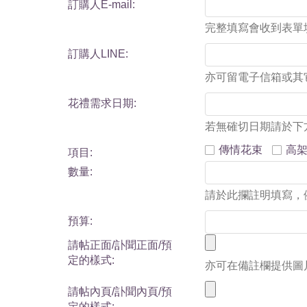
訂購人E-mail:
完整填寫會收到表單
訂購人LINE:
亦可留電子信箱或其
花禮需求日期:
若無確切日期請於下
傳情花束
高
項目:
數量:
請於此攔註明填寫，例：
預算:
請帖正面/訃聞正面/預
定的樣式:
亦可在備註欄提供圖
請帖內頁/訃聞內頁/預
定的樣式: