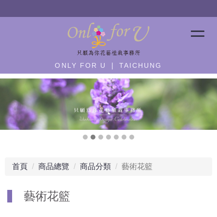
營業公告：急單－
歡迎加 line ID:@only4u
ONLY FOR U ❘ TAICHUNG
首頁
商品總覽
商品分類
藝術花籃
藝術花籃