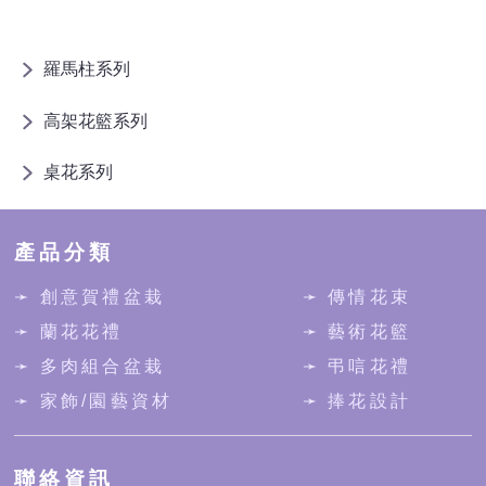
羅馬柱系列
高架花籃系列
桌花系列
產品分類
➛ 創意賀禮盆栽
➛ 傳情花束
➛ 蘭花花禮
➛ 藝術花籃
➛ 多肉組合盆栽
➛ 弔唁花禮
➛ 家飾/園藝資材
➛ 捧花設計
聯絡資訊