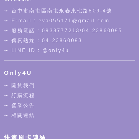
➛
台中市南屯區南屯永春東七路809-4號
➛ E-mail : eva055171@gmail.com
➛ 服務電話 :
0938777213
/
04-23860095
➛ 傳真熱線 : 04-23860093
➛ LINE ID :
@only4u
Only4U
➛ 關於我們
➛ 訂購流程
➛ 營業公告
➛ 相關連結
快速刷卡連結