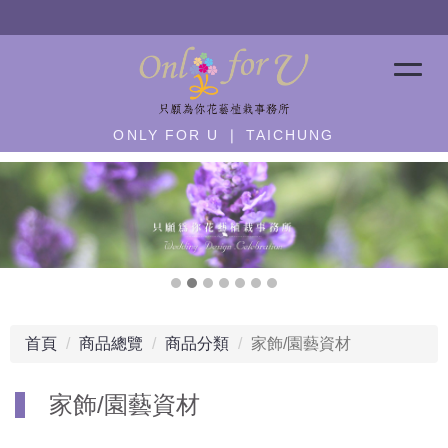
營業公告：急單－
歡迎加 line ID:@only4u
ONLY FOR U ❘ TAICHUNG
首頁
商品總覽
商品分類
家飾/園藝資材
家飾/園藝資材