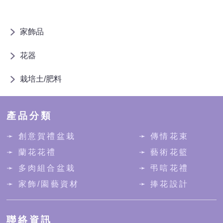
家飾品
花器
栽培土/肥料
產品分類
➛ 創意賀禮盆栽
➛ 傳情花束
➛ 蘭花花禮
➛ 藝術花籃
➛ 多肉組合盆栽
➛ 弔唁花禮
➛ 家飾/園藝資材
➛ 捧花設計
聯絡資訊