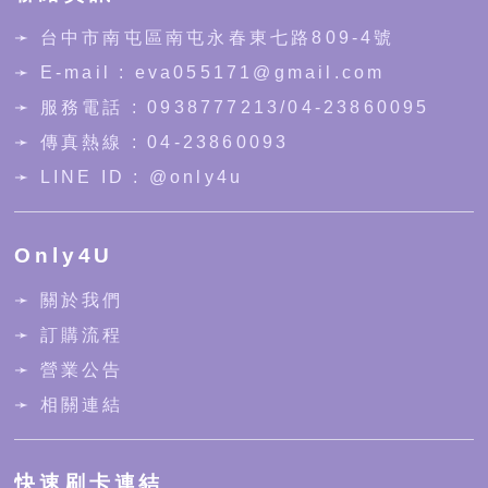
➛
台中市南屯區南屯永春東七路809-4號
➛ E-mail : eva055171@gmail.com
➛ 服務電話 :
0938777213
/
04-23860095
➛ 傳真熱線 : 04-23860093
➛ LINE ID :
@only4u
Only4U
➛ 關於我們
➛ 訂購流程
➛ 營業公告
➛ 相關連結
快速刷卡連結