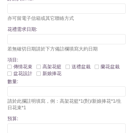
亦可留電子信箱或其它聯絡方式
花禮需求日期:
若無確切日期請於下方備註欄填寫大約日期
項目:
傳情花束
高架花籃
送禮盆栽
蘭花盆栽
盆花設計
新娘捧花
數量:
請於此攔註明填寫，例：高架花籃*1(對)/新娘捧花*1/生
日花束*1
預算: