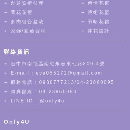
➛ 創意賀禮盆栽
➛ 傳情花束
➛ 蘭花花禮
➛ 藝術花籃
➛ 多肉組合盆栽
➛ 弔唁花禮
➛ 家飾/園藝資材
➛ 捧花設計
聯絡資訊
➛
台中市南屯區南屯永春東七路809-4號
➛ E-mail : eva055171@gmail.com
➛ 服務電話 :
0938777213
/
04-23860095
➛ 傳真熱線 : 04-23860093
➛ LINE ID :
@only4u
Only4U