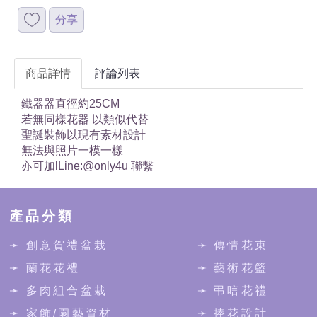
分享
商品詳情
評論列表
鐵器器直徑約25CM
若無同樣花器 以類似代替
聖誕裝飾以現有素材設計
無法與照片一模一樣
亦可加lLine:@only4u 聯繫
產品分類
➛ 創意賀禮盆栽
➛ 傳情花束
➛ 蘭花花禮
➛ 藝術花籃
➛ 多肉組合盆栽
➛ 弔唁花禮
➛ 家飾/園藝資材
➛ 捧花設計