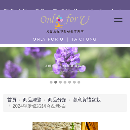
營業公告：急單－
歡迎加 line ID:@only4u
ONLY FOR U ❘ TAICHUNG
首頁
商品總覽
商品分類
創意賀禮盆栽
2024聖誕鐵器組合盆栽-白