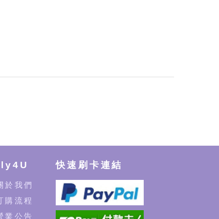
ly4U
快速刷卡連結
 關於我們
 訂購流程
 營業公告