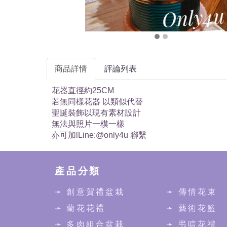
商品詳情
評論列表
花器直徑約25CM
若無同樣花器 以類似代替
聖誕裝飾以現有素材設計
無法與照片一模一樣
亦可加lLine:@only4u 聯繫
產品分類
➛ 創意賀禮盆栽
➛ 傳情花束
➛ 蘭花花禮
➛ 藝術花籃
➛ 多肉組合盆栽
➛ 弔唁花禮