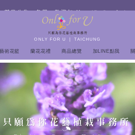
營業公告：急單－
歡迎加 line ID:@only4u
ONLY FOR U ❘ TAICHUNG
藝術花籃
蘭花花禮
商品總覽
加LINE點我