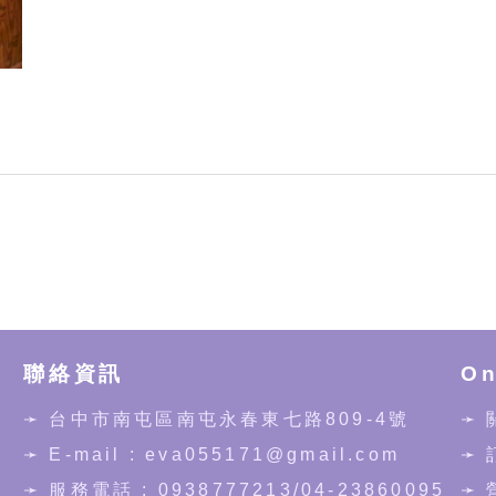
聯絡資訊
On
➛
台中市南屯區南屯永春東七路809-4號
➛
➛ E-mail : eva055171@gmail.com
➛
➛ 服務電話 :
0938777213
/
04-23860095
➛