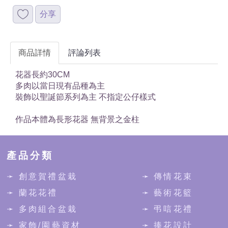
分享
商品詳情
評論列表
花器長約30CM
多肉以當日現有品種為主
裝飾以聖誕節系列為主 不指定公仔樣式
作品本體為長形花器 無背景之金柱
產品分類
➛ 創意賀禮盆栽
➛ 傳情花束
➛ 蘭花花禮
➛ 藝術花籃
➛ 多肉組合盆栽
➛ 弔唁花禮
➛ 家飾/園藝資材
➛ 捧花設計