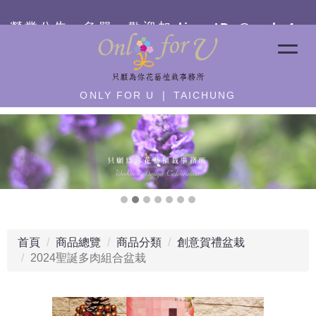
營業公告：急單－
歡迎加 line ID:@only4u
ONLY FOR U ❘ TAICHUNG
首頁
商品總覽
商品分類
創意賀禮盆栽
2024聖誕多肉組合盆栽