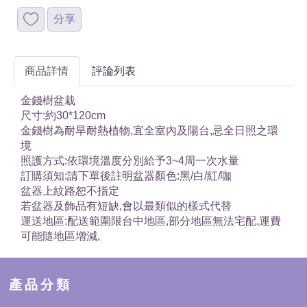
分享
商品詳情
評論列表
金錢樹盆栽
尺寸:約30*120cm
金錢樹為耐旱耐熱植物,宜全室內及陽台,忌全日照之環
境
照護方式:依環境溫度分別給予3~4周一次水量
訂購須知:請下單後註明盆器顏色:黑/白/紅/咖
盆器上紋路恕不指定
若盆器及飾品有短缺,會以最類似的樣式代替
運送地區:配送範圍限台中地區,部分地區無法宅配,運費
可能隨地區增減,
產品分類