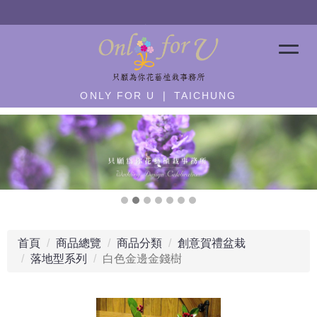
營業公告：急單－
歡迎加 line ID:@only4u
ONLY FOR U ❘ TAICHUNG
首頁
商品總覽
商品分類
創意賀禮盆栽
落地型系列
白色金邊金錢樹