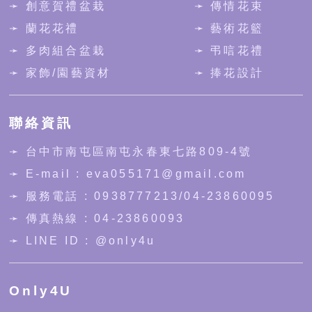
➛ 創意賀禮盆栽
➛ 傳情花束
➛ 蘭花花禮
➛ 藝術花籃
➛ 多肉組合盆栽
➛ 弔唁花禮
➛ 家飾/園藝資材
➛ 捧花設計
聯絡資訊
➛
台中市南屯區南屯永春東七路809-4號
➛ E-mail : eva055171@gmail.com
➛ 服務電話 :
0938777213
/
04-23860095
➛ 傳真熱線 : 04-23860093
➛ LINE ID :
@only4u
Only4U