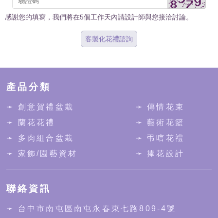
感謝您的填寫，我們將在5個工作天內請設計師與您接洽討論。
客製化花禮諮詢
產品分類
➛ 創意賀禮盆栽
➛ 傳情花束
➛ 蘭花花禮
➛ 藝術花籃
➛ 多肉組合盆栽
➛ 弔唁花禮
➛ 家飾/園藝資材
➛ 捧花設計
聯絡資訊
➛
台中市南屯區南屯永春東七路809-4號